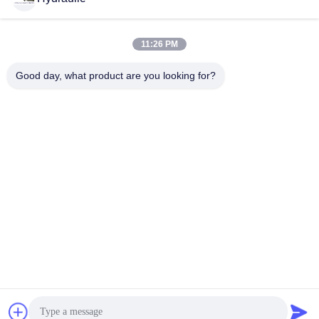
সোশ্যাল মিডিয়া
11:26 PM
Good day, what product are you looking for?
দ্রুত যোগাযোগ
টেলিফোন:
86-139-12460468
ই-মেইল
admin@hlhydraulics.com
ঠিকানা:
ফুড়ং ইন্ডাস্ট্রিয়াল পার্ক, জিশান জেলা, উক্সি সিটি
গোপনীয়তা নীতি
|
সাইটম্যাপ
চীন ভাল মানের জলবাহী পাম্প যন্ত্রাংশ সরবরাহকারী. কপিরাইট © 2019-2026 HongLi
Hydraulic Pump Co.,LtD . সমস্ত অধিকার সংরক্ষিত.