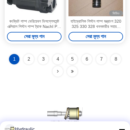
ভিডিও
কংক্রিট পাম্প ভেরিয়েবল ডিসপ্লেসমেন্ট
হাইড্রোলিক পিস্টন পাম্প যন্ত্রাংশ 320
এক্সিয়াল পিস্টন পাম্প ট্রাক NachI PZ-
325 330 328 খননকারীর সহায়তা
6B-220
EX200 সিরিজ
সেরা মূল্য পান
সেরা মূল্য পান
1
2
3
4
5
6
7
8
Hydraulic