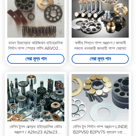
ডাবল রিকস্রোথ অরিজিনাল হাইড্রোলিক
অক্ষীয় পিস্তন পাম্প যন্ত্রাংশ / জলবাহী
পিস্টন পাম্প স্পেয়ার পার্টস A8VO200
শুকনো খননকারী জলবাহী পাম্প মেরামত
A8VO140
সেরা মূল্য পান
সেরা মূল্য পান
মেশিন টুলস রেক্স্রথ হাইড্রোলিক মোটর
মেশিন টুল পিস্টন পাম্প যন্ত্রাংশ LINDE
যন্ত্রাংশ / A2fm23 A2fe23
B2PV50 B2PV75 ব্যারেল ওয়াশার