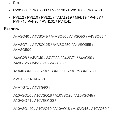
ভিকার:
PVXS060 / PVXS090 / PVXS130 / PVXS180 / PVXS250
PVE12 / PVE19 / PVE21 / TATA1919 / MFE19 / PVH57 /
PVH74 / PVH98 / PVH131 / PVH141
Rexroth:
A4VSO40 / A4VSO45 / A4VSO50 / A4VSO50 / A4VSO56 /
A4VSO71 / A4VSO125 / A4VSO250 / A4VSO355 /
A4VSO500।
A4VG28 / A4VG40 / A4VG56 / A4VG71 / A4VG90 /
A4VG125 / A4VG180 / A4VG250।
A4V40 / A4V56 / A4V71 / A4V90 / A4V125 / A4V250
4VO130 / A4VD250
A4VTG71 / A4VTG90।
A10VSO10 / A10VSO18 / A10VSO28 / A10VSO45 /
A10VSO71 / A10VSO100 /
A10VSO140 / A10VO10 / A10VO18 / A10VO45 / A10VO60 /