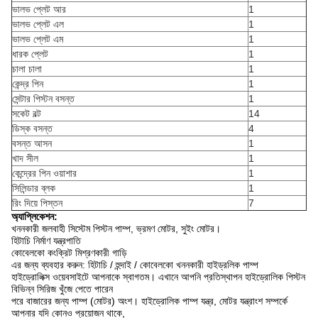
ভালভ প্লেট আর
1
ভালভ প্লেট এল
1
ভালভ প্লেট এম
1
ধারক প্লেট
1
চালা চালা
1
কেন্দ্র পিন
1
সেন্টার পিস্টন বসন্ত
1
সকেট বল্ট
14
ডিস্ক বসন্ত
4
বসন্ত আসন
1
খাদ সীল
1
কেন্দ্রের পিন ওয়াশার
1
সিলিন্ডার ব্লক
1
রিং দিয়ে পিস্তন
7
অ্যাপ্লিকেশন:
খননকারী জলবাহী সিস্টেম পিস্টন পাম্প, ভ্রমণ মোটর, সুইং মোটর।
হিটাচি নির্মাণ যন্ত্রপাতি
কোবেলকো কংক্রিট মিশ্রণকারী গাড়ি
এর জন্য ব্যবহার করুন: হিটাচি / হুন্দাই / কোবেলকো খননকারী হাইড্রলিক পাম্প
হাইড্রোলিক্স ওয়েবসাইটে আপনাকে স্বাগতম।
এখানে আপনি প্রতিস্থাপন হাইড্রোলিক পিস্টন
বিভিন্ন সিরিজ খুঁজে পেতে পারেন
পরে বাজারের জন্য পাম্প (মোটর) অংশ।
হাইড্রোলিক পাম্প যন্ত্র, মোটর যন্ত্রাংশ সম্পর্কে
আপনার যদি কোনও প্রয়োজন থাকে,