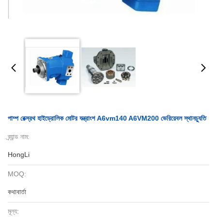
পাম্প রেক্স্রথ হাইড্রোলিক মোটর যন্ত্রাংশ A6vm140 A6VM200 ভেরিয়েবল স্থানচ্যুতি
ব্র্যান্ড নাম:
HongLi
MOQ:
কথাবার্তা
মূল্য: