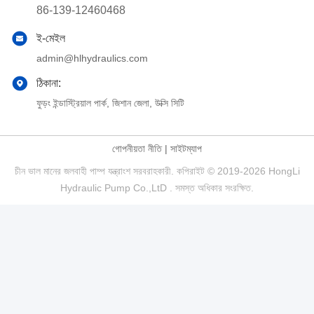
86-139-12460468
ই-মেইল
admin@hlhydraulics.com
ঠিকানা:
ফুড়ং ইন্ডাস্ট্রিয়াল পার্ক, জিশান জেলা, উক্সি সিটি
গোপনীয়তা নীতি
|
সাইটম্যাপ
চীন ভাল মানের জলবাহী পাম্প যন্ত্রাংশ সরবরাহকারী. কপিরাইট © 2019-2026 HongLi
Hydraulic Pump Co.,LtD . সমস্ত অধিকার সংরক্ষিত.