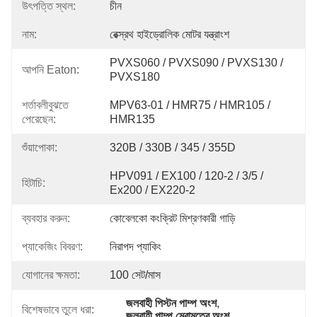
উৎপত্তি স্থল:
চীন
নাম:
রেক্স্রথ হাইড্রোলিক মোটর যন্ত্রাংশ
PVXS060 / PVXS090 / PVXS130 / 
আপনি Eaton:
PVXS180
শর্তাবলীবুঝতে
MPV63-01 / HMR75 / HMR105 / 
পেরেছেন:
HMR135
শুঁয়াপোকা:
320B / 330B / 345 / 355D
HPV091 / EX100 / 120-2 / 3/5 / 
হিটাচি:
Ex200 / EX220-2
ব্যবহার করুন:
কোবেলকো কংক্রিট মিশ্রণকারী গাড়ি
প্যাকেজিং বিবরণ:
নিরাপদ প্যাকিং
যোগানের ক্ষমতা:
100 সেট/মাস
জলবাহী পিস্টন পাম্প অংশ
, 
বিশেষভাবে তুলে ধরা:
জলবাহী পাম্প মেরামতের অংশ