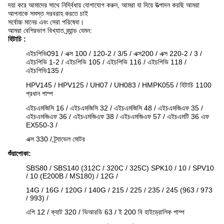
দয়া করে আমাদের সাথে নির্দ্বিধায় যোগাযোগ করুন, আমরা যা দিয়ে উত্পাদন করছি আমরা
আপনাকে সমস্ত সরবরাহ করতে চাই
সর্বোচ্চ মানের এবং সেরা পরিষেবা।
আমরা বেশিরভাগ বিখ্যাত ব্র্যান্ড যেমন:
হিটাচি
:
এইচপিভি091 / এক্স 100 / 120-2 / 3/5 / এক্স200 / এক্স 220-2 / 3 /
এইচপিভি 1-2 / এইচপিভি 105 / এইচপিভি 116 / এইচপিভি 118 /
এইচপিভি135 /
HPV145 / HPV125 / UH07 / UH083 / HMPK055 / হিটাচি 1100
প্রধান পাম্প
এইচএমজিসি 16 / এইচএমজিসি 32 / এইচএমজিসি 48 / এইচএমজিএফ 35 /
এইচএমজিএফ 36 / এইচএমজিএফ 38 / এইচএমজিএফ 57 / এইচএমটি 36 এফ
EX550-3 /
এক্স 330 / ট্র্যাভেল মোটর
শুঁয়াপোকা:
SBS80 / SBS140 (312C / 320C / 325C) SPK10 / 10 / SPV10
/ 10 (E200B / MS180) / 12G /
14G / 16G / 120G / 140G / 215 / 225 / 235 / 245 (963 / 973
/ 993) /
এপি 12 / ক্যাট 320 / ভিআরডি 63 / ই 200 বি হাইড্রোলিক পাম্প