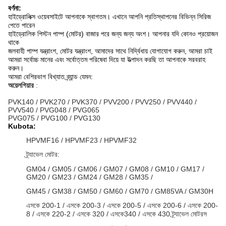
বর্ণনা:
হাইড্রোলিক্স ওয়েবসাইটে আপনাকে স্বাগতম।
এখানে আপনি প্রতিস্থাপনের বিভিন্ন সিরিজ
পেতে পারেন
হাইড্রোলিক পিস্টন পাম্প (মোটর) বাজার পরে জন্য জন্য অংশ।
আপনার যদি কোনও প্রয়োজন
থাকে
জলবাহী পাম্প যন্ত্রাংশ, মোটর যন্ত্রাংশ, আমাদের সাথে নির্দ্বিধায় যোগাযোগ করুন, আমরা চাই
আমরা সর্বোচ্চ মানের এবং সর্বোত্তম পরিষেবা দিয়ে যা উত্পাদন করছি তা আপনাকে সরবরাহ
করুন।
আমরা বেশিরভাগ বিখ্যাত ব্র্যান্ড যেমন:
অয়েলগিয়ার
:
PVK140 / PVK270 / PVK370 / PVV200 / PVV250 / PVV440 /
PVV540 / PVG048 / PVG065
PVG075 / PVG100 / PVG130
Kubota:
HPVMF16 / HPVMF23 / HPVMF32
ট্র্যাভেল মোটর:
GM04 / GM05 / GM06 / GM07 / GM08 / GM10 / GM17 /
GM20 / GM23 / GM24 / GM28 / GM35 /
GM45 / GM38 / GM50 / GM60 / GM70 / GM85VA / GM30H
এসকে 200-1 / এসকে 200-3 / এসকে 200-5 / এসকে 200-6 / এসকে 200-
8 / এসকে 220-2 / এসকে 320 / এসকে340 / এসকে 430 ট্র্যাভেল মোটরস