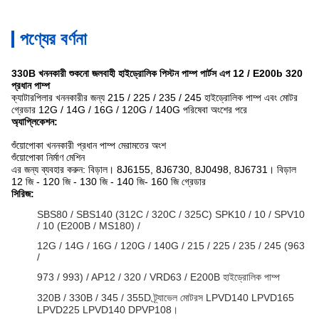
পণ্যের বর্ণনা
330B খননকারী শুকনো জলবাহী হাইড্রোলিক পিস্টন পাম্প পার্টস এপ 12 / E200b 320
প্রধান পাম্প
ক্যাটারপিলার খননকারীর জন্য 215 / 225 / 235 / 245 হাইড্রোলিক পাম্প এবং মোটর
গ্রেডার 12G / 14G / 16G / 120G / 140G পরিষেবা অংশের পরে
অ্যাপ্লিকেশন:
শুঁয়োপোকা খননকারী প্রধান পাম্প মেরামতের অংশ
শুঁয়োপোকা নির্মাণ মেশিন
এর জন্য ব্যবহার করুন: বিড়াল।
8J6155, 8J6730, 8J0498, 8J6731।
বিড়াল
12 জি - 120 জি - 130 জি - 140 জি- 160 জি গ্রেডার
সিরিজ:
SBS80 / SBS140 (312C / 320C / 325C) SPK10 / 10 / SPV10
/ 10 (E200B / MS180) /
12G / 14G / 16G / 120G / 140G / 215 / 225 / 235 / 245 (963
/
973 / 993) / AP12 / 320 / VRD63 / E200B হাইড্রোলিক পাম্প
320B / 330B / 345 / 355D ট্র্যাভেল মোটরস LPVD140 LPVD165
LPVD225 LPVD140 DPVP108।