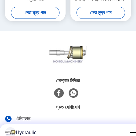
325C সমর্থন
সেরা মূল্য পান
সেরা মূল্য পান
সোশ্যাল মিডিয়া
দ্রুত যোগাযোগ
টেলিফোন:
86-139-12460468
Hydraulic