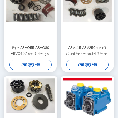
বিড়াল A8VO55 A8VO80
A8V115 A8V250 খননকারী
A8VO107 জলবাহী পাম্প খুচরা
হাইড্রোলিক পাম্প যন্ত্রাংশ ইঞ্জিন ব্লক
যন্ত্রাংশ 5 মাসের ওয়্যারেন্টি
পিস্তন ist
সেরা মূল্য পান
সেরা মূল্য পান