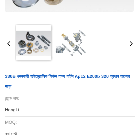
330B খননকারী হাইড্রোলিক পিস্টন পাম্প পার্টস Ap12 E200b 320 প্রধান পাম্পের
জন্য
ব্র্যান্ড নাম:
HongLi
MOQ:
কথাবার্তা