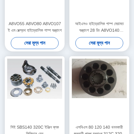
A8VO55 A8VO80 A8VO107
আইএসও হাইড্রোলিক পাম্প মেরামত
ই এম রেক্স্রথ হাইড্রোলিক পাম্প যন্ত্রাংশ
যন্ত্রাংশ 28 রিং A8VO140
A8VO200 A8VO250 Duarble
সেরা মূল্য পান
সেরা মূল্য পান
সিই SBS140 320C ইঞ্জিন ব্লক
এসবিএস 80 120 140 খননকারী
সিলিন্ডার হেড
জলবাহী পাম্প যন্ত্রাংশ 312C 320C