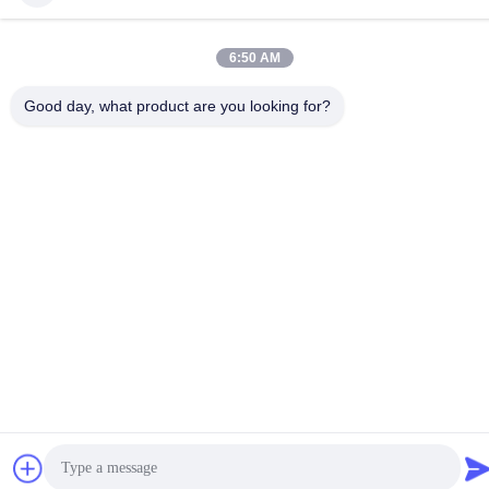
ই-মেইল
admin@hlhydraulics.com
6:50 AM
ঠিকানা:
Good day, what product are you looking for?
ফুড়ং ইন্ডাস্ট্রিয়াল পার্ক, জিশান জেলা, উক্সি সিটি
গোপনীয়তা নীতি
|
সাইটম্যাপ
চীন ভাল মানের জলবাহী পাম্প যন্ত্রাংশ সরবরাহকারী. কপিরাইট © 2019-2026 HongLi
Hydraulic Pump Co.,LtD . সমস্ত অধিকার সংরক্ষিত.