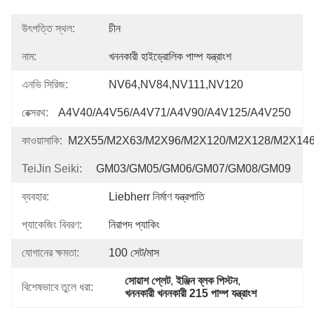
উৎপত্তি স্থল:
চীন
নাম:
খননকারী হাইড্রোলিক পাম্প যন্ত্রাংশ
এনভি সিরিজ:
NV64,NV84,NV111,NV120
রেক্সরথ:
A4V40/A4V56/A4V71/A4V90/A4V125/A4V250
কাওয়াসাকি:
M2X55/M2X63/M2X96/M2X120/M2X128/M2X14
TeiJin Seiki:
GM03/GM05/GM06/GM07/GM08/GM09
ব্যবহার:
Liebherr নির্মাণ যন্ত্রপাতি
প্যাকেজিং বিবরণ:
নিরাপদ প্যাকিং
যোগানের ক্ষমতা:
100 সেট/মাস
সোয়াশ প্লেট
, 
ইঞ্জিন ব্লক পিস্টন
, 
বিশেষভাবে তুলে ধরা:
খননকারী খননকারী 215 পাম্প যন্ত্রাংশ