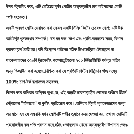
উপর স্ট্যাকিং করে, এটি মোটরের ঘূর্ণন গোষ্ঠীর অভ্যন্তরীণ চাপ বাইপাসের একটি
স্পষ্ট সংকেত।
একটি ভ্রমণ মোটর মেরামত করা কেবল একটি সিলিং কিটের চেয়েও বেশি; এটি টর্ক
আউটপুট পুনরুদ্ধার সম্পর্কে। ঘন ঘন শুরু, স্টপ এবং প্রতি-ভ্রমনের সময়, বিশাল
ব্যাকপ্রেস তৈরি হয়।যদি রিপ্লেস পার্টসের সঠিক জিওমেট্রিক টোলারেন্স না
থাকেআমাদের ৩২০বি ট্রাভেলিং কম্পোনেন্টগুলো ২০০ মিটার/মিনিট পর্যন্ত গতির
জন্য ডিজাইন করা হয়েছে,নিশ্চিত করা যে প্রতিটি পিস্টন সিলিন্ডার খাঁজ মধ্যে
100% চাপ-টর্ক রূপান্তর সহজতর.
বিশেষ করে রাশিয়ার অস্থির ভূখণ্ডে, এই যন্ত্রটি ভারসাম্যহীন লোডের অধীনে রিটার্ন
স্ট্রোকের "হাঁকানো" বা কুলিং প্রতিরোধ করে।.রাশিয়ার ফ্লিট ম্যানেজারদের জন্য
এর মানে হল যে এমনকি যখন মেশিনটি গভীর তুষারে কবর দেওয়া হয়, তখনও মোটরটি
প্রয়োজনীয় কম গতি প্রদান করে,হঠাৎ ওভারলোড থেকে অভ্যন্তরীণ উপাদান ভেঙে