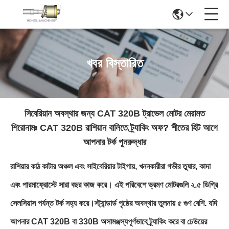
খবর বিস্তারিত
সিবেরিয়ান অবস্থার জন্য CAT 320B ট্রাভেল মোটর মেরামত
শিরোনামঃ CAT 320B রাশিয়ান বালিতে ট্র্যাকিং অফ? শীতের হিট আগে
আপনার টর্ক পুনরুদ্ধার
রাশিয়ার কাঠ কাটার অঞ্চল এবং সাইবেরিয়ার টাইগায়, খননকারীরা গভীর তুষার, কাদা
এবং পারমাফ্রোস্টে সারা বছর কাজ করে। এই পরিবেশে ভ্রমণ মোটরগুলি ২.৫ ডিগ্রি
সেলসিয়াস পর্যন্ত টর্ক সহ্য করে।স্ট্যান্ডার্ড পৃষ্ঠের অবস্থার তুলনায় ৫ গুণ বেশি. যদি
আপনার CAT 320B বা 330B অসামঞ্জস্যপূর্ণভাবে ট্র্যাকিং করে বা ঢেউয়ের