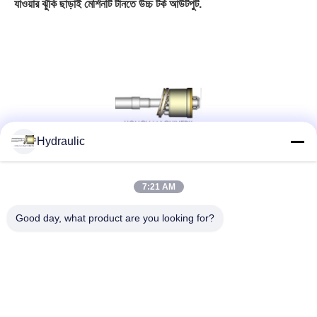
যাওয়ার ঝুঁকি ছাড়াই মেশিনটি টানতে উচ্চ টর্ক আউটপুট.
Hydraulic
সোশ্যাল মিডিয়া
7:21 AM
Good day, what product are you looking for?
দ্রুত যোগাযোগ
টেলিফোন:
86-139-12460468
ই-মেইল