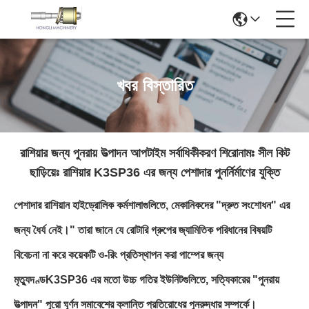
খবর বিস্তারিত
রাশিয়ার জন্য পুনরায় উত্পাদন আপটাইম সর্বাধিকীকরণ শিরোনামঃ সীল কিট
ছাড়িয়েঃ রাশিয়ার K3SP36 এর জন্য পেশাদার পুনর্নির্মাণের যুক্তি
পেশাদার রাশিয়ান হাইড্রোলিক কর্মশালাগুলিতে, মেকানিকদের "দ্রুত সংশোধন" এর
জন্য ধৈর্য নেই।" তারা জানে যে রোটারি গ্রুপের জ্যামিতিক পরিধানের বিষয়টি
বিবেচনা না করে কয়েকটি ও-রিং প্রতিস্থাপন করা পাম্পের জন্য
মৃত্যুদণ্ডK3SP36 এর মতো উচ্চ গতির ইউনিটগুলিতে, সত্যিকারের "পুনরায়
উত্পাদন" পুরো ঘূর্ণন সমাবেশের ক্লান্তি প্রতিরোধের পুনরুদ্ধার সম্পর্কে।