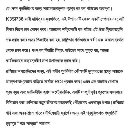
যে কোন পুনর্নির্মাণের জন্য সমালোচনামূলক প্রশ্ন হল বল গাইডের অবস্থা।
K3SP36 ভারী দায়িত্ব চক্রগুলিতে, এই উপাদানটি কেবল একটি স্পেসার নয়; এটি
বিশাল বিকল্প চাপ শোষণ করে।আমাদের শক্তিশালী বল গাইড এই উচ্চ ফ্রিকোয়েন্সি
শক হ্রাস করার জন্য ডিজাইন করা হয়, সিলিন্ডার গর্তগুলিকে ঘর্ষণ এবং অকাল ব্যর্থতা
থেকে রক্ষা করে। যখন বল বিয়ারিং স্প্রিং গাইডের সাথে যুক্ত হয়, আমরা
কার্যকরভাবে অভ্যন্তরীণ তাপ উত্পাদনকে হ্রাস করি।
রাশিয়ার অপারেটরদের জন্য, এই গভীর পুনর্নির্মাণ কৌশলটি মূল্যায়নের মধ্যে সময়কে
উল্লেখযোগ্যভাবে বাড়িয়ে সর্বোচ্চ ROI প্রদান করে।এমন এক বাজারে যেখানে
শ্রম ব্যয় এবং ডাউনটাইম হ্রাস অস্ট্রোনমিক, একটি সম্পূর্ণ ঘূর্ণন গ্রুপের সংস্কারে
বিনিয়োগ করা মেশিনের নতুন জীবনের কাছাকাছি পৌঁছানোর একমাত্র উপায়।রাশিয়ার
খনি এবং অবকাঠামো খাতের দীর্ঘমেয়াদী স্বার্থের জন্য এই প্রযুক্তিগত পদ্ধতিটি
চূড়ান্ত "খরচ সাশ্রয়" সমাধান.