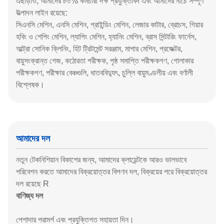
এছাড়াও, আমাদের ৮০% কর্মচারী দক্ষ প্রযুক্তিবিদ এবং আমাদের নীচে সম্পূর্ণ
উত্পাদন লাইন রয়েছে:
সিএনসি মেশিন, এনসি মেশিন, গ্রাইন্ডিং মেশিন, লেজার কাটার, ব্রোচস, গিয়ার
হবিং ও শেপিং মেশিন, ল্যাপিং মেশিন, হ্যানিং মেশিন, ব্রাস সিন্টারিং ফার্নেস,
আল্ট্রা সোনিক ক্লিনিং, হিট ট্রিটমেন্ট সরঞ্জাম, মাপার মেশিন, প্রজেক্টর,
বায়ুসংক্রান্ত গেজ, কঠোরতা পরীক্ষক, পৃষ্ঠ সমাপ্তি পরীক্ষকগণ, গোলাকার
পরীক্ষকগণ, পরীক্ষার বেঞ্চগুলি, ধাতববিদ্যুৎ, চুল্লি বায়ুমণ্ডলীয় এবং বর্ণালী
বিশ্লেষক।
আমাদের দল
নতুন টেকনিশিয়ান বিকাশের জন্য, আমাদের ক্লায়েন্টকে আরও ভালভাবে
পরিবেশন করতে আমাদের বিক্রয়োত্তর বিপণন দল, বিক্রয়ের পরে বিক্রয়োত্তর
দল রয়েছে R
বাণিজ্য দল
পেশাদার পরামর্শ এবং প্রযুক্তিগত সহায়তা দিন।