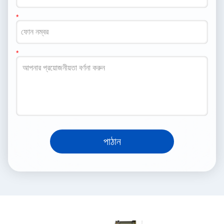
পাঠান