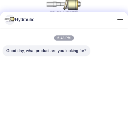
Hydraulic
সোশ্যাল মিডিয়া
6:43 PM
Good day, what product are you looking for?
দ্রুত যোগাযোগ
টেলিফোন:
86-139-12460468
ই-মেইল
admin@hlhydraulics.com
ঠিকানা:
ফুড়ং ইন্ডাস্ট্রিয়াল পার্ক, জিশান জেলা, উক্সি সিটি