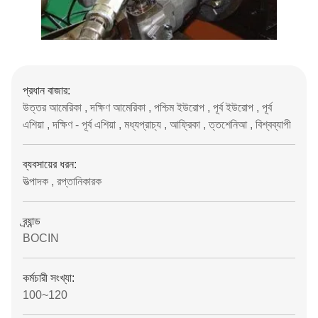
প্রধান বাজার:
উত্তর আমেরিকা , দক্ষিণ আমেরিকা , পশ্চিম ইউরোপ , পূর্ব ইউরোপ , পূর্ব
এশিয়া , দক্ষিণ - পূর্ব এশিয়া , মধ্যপ্রাচ্য , আফ্রিকা , ত্তশেনিআ , বিশ্বব্যাপী
ব্যবসায়ের ধরন:
উত্পাদক , রপ্তানিকারক
ব্র্যান্ড
BOCIN
কর্মচারী সংখ্যা:
100~120