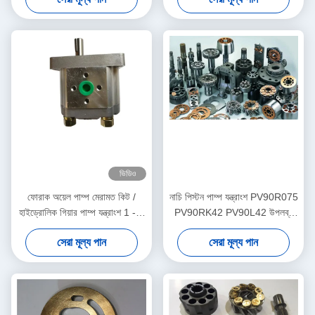
ভিডিও
ফোরাক অয়েল পাম্প মেরামত কিট /
নাচি পিস্টন পাম্প যন্ত্রাংশ PV90R075
হাইড্রোলিক গিয়ার পাম্প যন্ত্রাংশ 1 - 3
PV90RK42 PV90L42 উপলব্ধ
কার্যদিবসের শিপিং
ISO শংসাপত্র
সেরা মূল্য পান
সেরা মূল্য পান