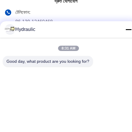
দ্রুত যোগাযোগ
টেলিফোন:
86-139-12460468
Hydraulic
ই-মেইল
admin@hlhydraulics.com
8:31 AM
ঠিকানা:
ফুড়ং ইন্ডাস্ট্রিয়াল পার্ক, জিশান জেলা, উক্সি সিটি
Good day, what product are you looking for?
গোপনীয়তা নীতি
|
সাইটম্যাপ
চীন ভাল মানের জলবাহী পাম্প যন্ত্রাংশ সরবরাহকারী. কপিরাইট © 2019-2026 HongLi
Hydraulic Pump Co.,LtD . সমস্ত অধিকার সংরক্ষিত.