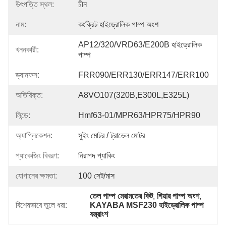
উৎপত্তি স্থল:
চীন
নাম:
কংক্রিট হাইড্রোলিক পাম্প অংশ
AP12/320/VRD63/E200B হাইড্রোলিক 
খননকারী:
পাম্প
ড্যানফস:
FRR090/ERR130/ERR147/ERR100
অতিরিক্ত:
A8VO107(320B,E300L,E325L)
লিন্ডে:
Hmf63-01/MPR63/HPR75/HPR90
অ্যাপ্লিকেশন:
সুইং মোটর / ট্রাভেল মোটর
প্যাকেজিং বিবরণ:
নিরাপদ প্যাকিং
যোগানের ক্ষমতা:
100 সেট/মাস
তেল পাম্প মেরামতের কিট
, 
গিয়ার পাম্প অংশ
, 
বিশেষভাবে তুলে ধরা:
KAYABA MSF230 হাইড্রোলিক পাম্প 
যন্ত্রাংশ