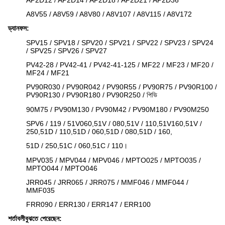
AP2D12 / AP2D14 / AP2D18 / AP2D21 / AP2D36
A8V55 / A8V59 / A8V80 / A8V107 / A8V115 / A8V172
ড্যানফস:
SPV15 / SPV18 / SPV20 / SPV21 / SPV22 / SPV23 / SPV24
/ SPV25 / SPV26 / SPV27
PV42-28 / PV42-41 / PV42-41-125 / MF22 / MF23 / MF20 /
MF24 / MF21
PV90R030 / PV90R042 / PV90R55 / PV90R75 / PV90R100 /
PV90R130 / PV90R180 / PV90R250 / পিভি
90M75 / PV90M130 / PV90M42 / PV90M180 / PV90M250
SPV6 / 119 / 51V060,51V / 080,51V / 110,51V160,51V /
250,51D / 110,51D / 060,51D / 080,51D / 160,
51D / 250,51C / 060,51C / 110।
MPV035 / MPV044 / MPV046 / MPTO025 / MPTO035 /
MPTO044 / MPTO046
JRR045 / JRR065 / JRR075 / MMF046 / MMF044 /
MMF035
FRR090 / ERR130 / ERR147 / ERR100
শর্তাবলীবুঝতে পেরেছেন: