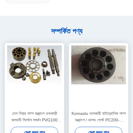
সম্পর্কিত পণ্য
তেল গিয়ার পাম্প যন্ত্রাংশ খননকারী
Komastu খননকারী হাইড্রোলিক পাম্প
জলবাহী সিস্টেম সমর্থন PVG100
যন্ত্রাংশ / ভালভ প্লেট PC200-7
PVG120 PVG075
PC220 কাস্টমাইজড
সেরা মূল্য পান
সেরা মূল্য পান