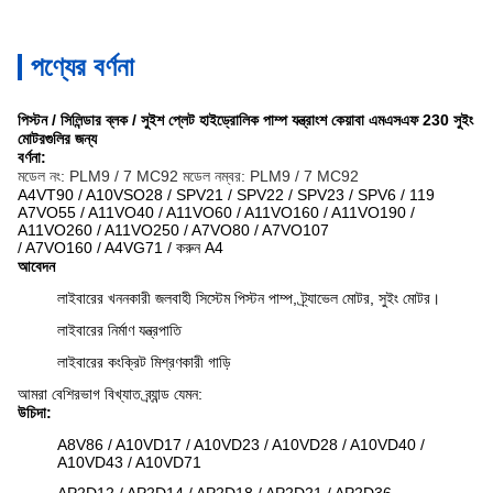
পণ্যের বর্ণনা
পিস্টন / সিলিন্ডার ব্লক / সুইশ প্লেট হাইড্রোলিক পাম্প যন্ত্রাংশ কেয়াবা এমএসএফ 230 সুইং
মোটরগুলির জন্য
বর্ণনা:
মডেল নং: PLM9 / 7 MC92 মডেল নম্বর: PLM9 / 7 MC92
A4VT90 / A10VSO28 / SPV21 / SPV22 / SPV23 / SPV6 / 119
A7VO55 / A11VO40 / A11VO60 / A11VO160 / A11VO190 /
A11VO260 / A11VO250 / A7VO80 / A7VO107
/ A7VO160 / A4VG71 / করুন A4
আবেদন
লাইবারের খননকারী জলবাহী সিস্টেম পিস্টন পাম্প, ট্র্যাভেল মোটর, সুইং মোটর।
লাইবারের নির্মাণ যন্ত্রপাতি
লাইবারের কংক্রিট মিশ্রণকারী গাড়ি
আমরা বেশিরভাগ বিখ্যাত ব্র্যান্ড যেমন:
উচিদা:
A8V86 / A10VD17 / A10VD23 / A10VD28 / A10VD40 /
A10VD43 / A10VD71