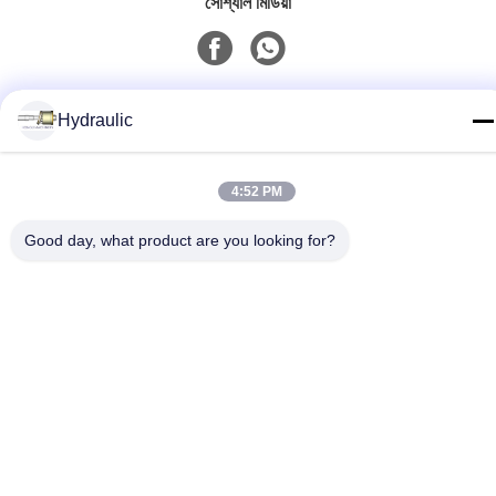
সোশ্যাল মিডিয়া
দ্রুত যোগাযোগ
Hydraulic
টেলিফোন:
86-139-12460468
4:52 PM
ই-মেইল
Good day, what product are you looking for?
admin@hlhydraulics.com
ঠিকানা:
ফুড়ং ইন্ডাস্ট্রিয়াল পার্ক, জিশান জেলা, উক্সি সিটি
গোপনীয়তা নীতি
|
সাইটম্যাপ
চীন ভাল মানের জলবাহী পাম্প যন্ত্রাংশ সরবরাহকারী. কপিরাইট © 2019-2026 HongLi
Hydraulic Pump Co.,LtD . সমস্ত অধিকার সংরক্ষিত.