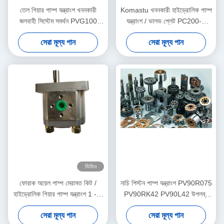
তেল গিয়ার পাম্প যন্ত্রাংশ খননকারী
Komastu খননকারী হাইড্রোলিক পাম্প
জলবাহী সিস্টেম সমর্থন PVG100
যন্ত্রাংশ / ভালভ প্লেট PC200-7
PVG120 PVG075
PC220 কাস্টমাইজড
সেরা মূল্য পান
সেরা মূল্য পান
ভিডিও
ফোরাক অয়েল পাম্প মেরামত কিট /
নাচি পিস্টন পাম্প যন্ত্রাংশ PV90R075
হাইড্রোলিক গিয়ার পাম্প যন্ত্রাংশ 1 - 3
PV90RK42 PV90L42 উপলব্ধ
কার্যদিবসের শিপিং
ISO শংসাপত্র
সেরা মূল্য পান
সেরা মূল্য পান