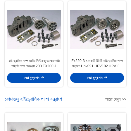
হাইড্রোলিক পাম্প মোটর পিস্টন জুতো খননকারী
Ex220-3 খননকারী হিটাচি হাইড্রোলিক পাম্প
পাইলট পাম্প জেডএক্স 200 EX200-1
যন্ত্রাংশ Hpv091 HPV102 HPV116
EX200-2
HPV125B
সেরা মূল্য পান
সেরা মূল্য পান
কোমাতসু হাইড্রোলিক পাম্প যন্ত্রাংশ
আরো দেখুন >>