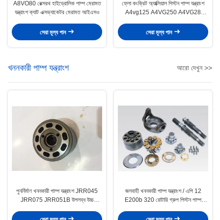
A8VO80 রেক্সরথ হাইড্রোলিক পাম্প মেরামত
ফ্লো কংক্রিট অ্যাক্সিয়াল পিস্টন পাম্প যন্ত্রাংশ
যন্ত্রাংশ ক্যাট এক্সভ্যাকেটর মেরামত আইএসও
A4vg125 A4VG250 A4VG28
উপলভ্য
সেরা মূল্য পান
সেরা মূল্য পান
খননকারী পাম্প যন্ত্রাংশ
আরো দেখুন >>
পুনর্নির্মাণ খননকারী পাম্প যন্ত্রাংশ JRR045
জলবাহী খননকারী পাম্প যন্ত্রাংশ / এপি 12
JRR075 JRR051B উপলব্ধ উচ্চ
E200b 320 রোটারি গ্রুপ পিস্টন পাম্প
কার্যকারিতা
যন্ত্রাংশ
সেরা মূল্য পান
সেরা মূল্য পান