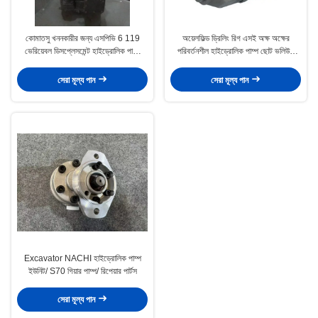
কোমাতসু খননকারীর জন্য এসপিভি 6 119
অয়েলফিল্ড ড্রিলিং রিগ এসই অক্ষ অক্ষের
ভেরিয়েবল ডিসপ্লেসমেন্ট হাইড্রোলিক পাম্প
পরিবর্তনশীল হাইড্রোলিক পাম্প ছোট ভলিউম
মেরামত করা হচ্ছে
A10VSO100
সেরা মূল্য পান
সেরা মূল্য পান
Excavator NACHI হাইড্রোলিক পাম্প
ইউনিট/ S70 গিয়ার পাম্প/ রিপেয়ার পার্টস
সেরা মূল্য পান