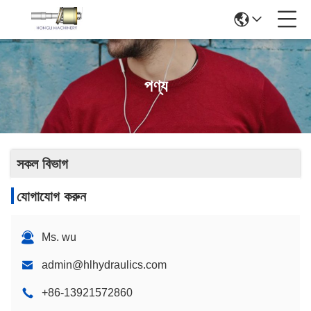
পণ্য
সকল বিভাগ
যোগাযোগ করুন
Ms. wu
admin@hlhydraulics.com
+86-13921572860