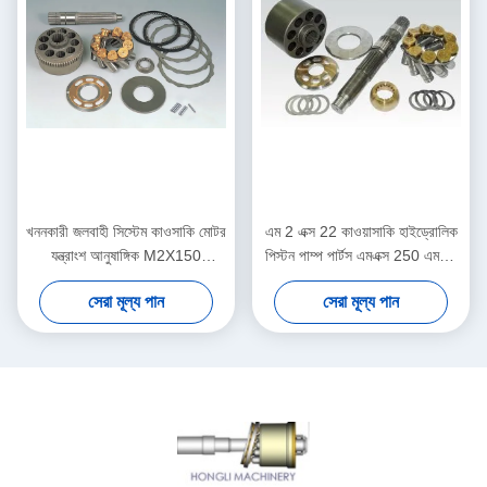
খননকারী জলবাহী সিস্টেম কাওসাকি মোটর
এম 2 এক্স 22 কাওয়াসাকি হাইড্রোলিক
যন্ত্রাংশ আনুষাঙ্গিক M2X150
পিস্টন পাম্প পার্টস এমএক্স 250 এমএক্স
ISO9001 - 2000
500 এমএক্স 530 উপলব্ধ
সেরা মূল্য পান
সেরা মূল্য পান