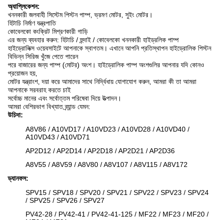
অ্যাপ্লিকেশন:
খননকারী জলবাহী সিস্টেম পিস্টন পাম্প, ভ্রমণ মোটর, সুইং মোটর।
হিটাচি নির্মাণ যন্ত্রপাতি
কোবেলকো কংক্রিট মিশ্রণকারী গাড়ি
এর জন্য ব্যবহার করুন: হিটাচি / হুন্দাই / কোবেলকো খননকারী হাইড্রলিক পাম্প
হাইড্রোলিক্স ওয়েবসাইটে আপনাকে স্বাগতম।
এখানে আপনি প্রতিস্থাপন হাইড্রোলিক পিস্টন
বিভিন্ন সিরিজ খুঁজে পেতে পারেন
পরে বাজারের জন্য পাম্প (মোটর) অংশ।
হাইড্রোলিক পাম্প অংশগুলির আপনার যদি কোনও
প্রয়োজন হয়,
মোটর যন্ত্রাংশ, দয়া করে আমাদের সাথে নির্দ্বিধায় যোগাযোগ করুন, আমরা কী তা আমরা
আপনাকে সরবরাহ করতে চাই
সর্বোচ্চ মানের এবং সর্বোত্তম পরিষেবা দিয়ে উত্পাদন।
আমরা বেশিরভাগ বিখ্যাত ব্র্যান্ড যেমন:
উচিদা:
A8V86 / A10VD17 / A10VD23 / A10VD28 / A10VD40 /
A10VD43 / A10VD71
AP2D12 / AP2D14 / AP2D18 / AP2D21 / AP2D36
A8V55 / A8V59 / A8V80 / A8V107 / A8V115 / A8V172
ড্যানফস:
SPV15 / SPV18 / SPV20 / SPV21 / SPV22 / SPV23 / SPV24
/ SPV25 / SPV26 / SPV27
PV42-28 / PV42-41 / PV42-41-125 / MF22 / MF23 / MF20 /