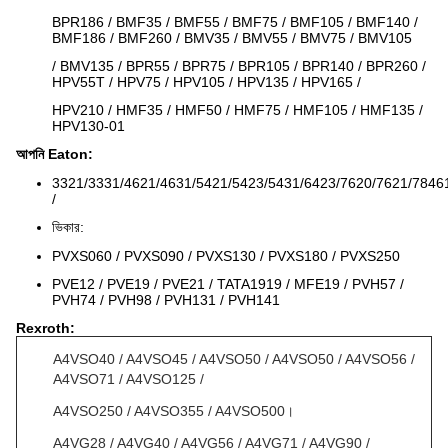
BPR186 / BMF35 / BMF55 / BMF75 / BMF105 / BMF140 /
BMF186 / BMF260 / BMV35 / BMV55 / BMV75 / BMV105
/ BMV135 / BPR55 / BPR75 / BPR105 / BPR140 / BPR260 /
HPV55T / HPV75 / HPV105 / HPV135 / HPV165 /
HPV210 / HMF35 / HMF50 / HMF75 / HMF105 / HMF135 /
HPV130-01
আপনি Eaton:
3321/3331/4621/4631/5421/5423/5431/6423/7620/7621/7846
/
ভিকার:
PVXS060 / PVXS090 / PVXS130 / PVXS180 / PVXS250
PVE12 / PVE19 / PVE21 / TATA1919 / MFE19 / PVH57 /
PVH74 / PVH98 / PVH131 / PVH141
Rexroth:
A4VSO40 / A4VSO45 / A4VSO50 / A4VSO50 / A4VSO56 /
A4VSO71 / A4VSO125 /
A4VSO250 / A4VSO355 / A4VSO500।
A4VG28 / A4VG40 / A4VG56 / A4VG71 / A4VG90 /