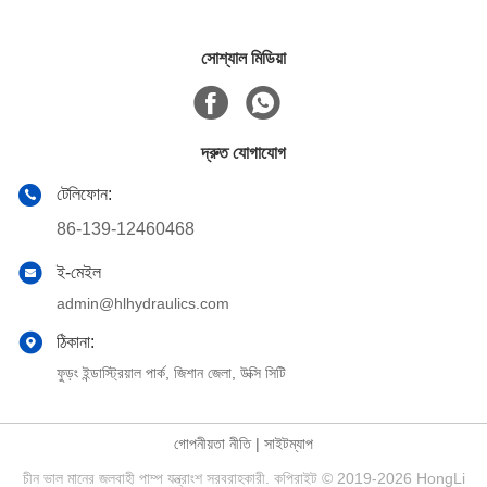
সোশ্যাল মিডিয়া
দ্রুত যোগাযোগ
টেলিফোন:
86-139-12460468
ই-মেইল
admin@hlhydraulics.com
ঠিকানা:
ফুড়ং ইন্ডাস্ট্রিয়াল পার্ক, জিশান জেলা, উক্সি সিটি
গোপনীয়তা নীতি
|
সাইটম্যাপ
চীন ভাল মানের জলবাহী পাম্প যন্ত্রাংশ সরবরাহকারী. কপিরাইট © 2019-2026 HongLi