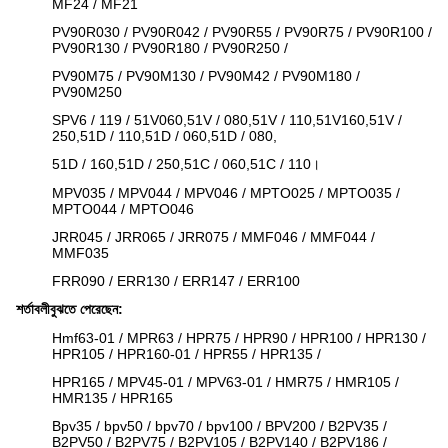
MF24 / MF21
PV90R030 / PV90R042 / PV90R55 / PV90R75 / PV90R100 /
PV90R130 / PV90R180 / PV90R250 /
PV90M75 / PV90M130 / PV90M42 / PV90M180 /
PV90M250
SPV6 / 119 / 51V060,51V / 080,51V / 110,51V160,51V /
250,51D / 110,51D / 060,51D / 080,
51D / 160,51D / 250,51C / 060,51C / 110।
MPV035 / MPV044 / MPV046 / MPTO025 / MPTO035 /
MPTO044 / MPTO046
JRR045 / JRR065 / JRR075 / MMF046 / MMF044 /
MMF035
FRR090 / ERR130 / ERR147 / ERR100
শর্তাবলীবুঝতে পেরেছেন:
Hmf63-01 / MPR63 / HPR75 / HPR90 / HPR100 / HPR130 /
HPR105 / HPR160-01 / HPR55 / HPR135 /
HPR165 / MPV45-01 / MPV63-01 / HMR75 / HMR105 /
HMR135 / HPR165
Bpv35 / bpv50 / bpv70 / bpv100 / BPV200 / B2PV35 /
B2PV50 / B2PV75 / B2PV105 / B2PV140 / B2PV186 /