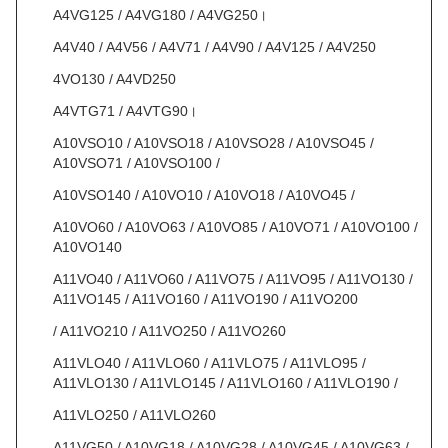
A4VG125 / A4VG180 / A4VG250।
A4V40 / A4V56 / A4V71 / A4V90 / A4V125 / A4V250
4VO130 / A4VD250
A4VTG71 / A4VTG90।
A10VSO10 / A10VSO18 / A10VSO28 / A10VSO45 /
A10VSO71 / A10VSO100 /
A10VSO140 / A10VO10 / A10VO18 / A10VO45 /
A10VO60 / A10VO63 / A10VO85 / A10VO71 / A10VO100 /
A10VO140
A11VO40 / A11VO60 / A11VO75 / A11VO95 / A11VO130 /
A11VO145 / A11VO160 / A11VO190 / A11VO200
/ A11VO210 / A11VO250 / A11VO260
A11VLO40 / A11VLO60 / A11VLO75 / A11VLO95 /
A11VLO130 / A11VLO145 / A11VLO160 / A11VLO190 /
A11VLO250 / A11VLO260
A11VG50 / A10VG18 / A10VG28 / A10VG45 / A10VG63 /