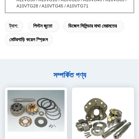
A10VTG28 / A10VTG45 / A10VTG71
ট্যাগ:
পিস্টন জুতো
ডিজেল সিলিন্ডার মাথা মেরামতের
মোটরগাড়ি কয়েল স্প্রিংস
সম্পর্কিত পণ্য