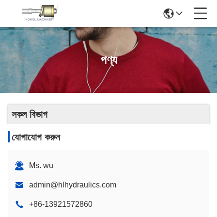
পণ্য
সকল বিভাগ
যোগাযোগ করুন
Ms. wu
admin@hlhydraulics.com
+86-13921572860