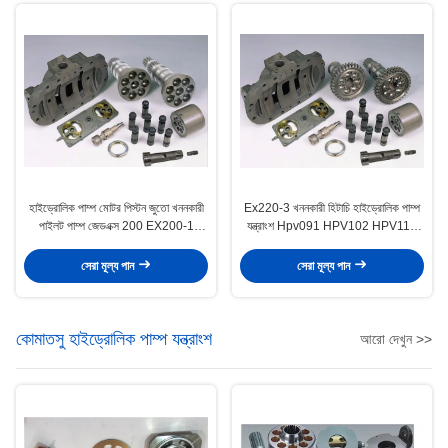
হাইড্রোলিক পাম্প মোটর পিস্টন জুতো খননকারী
Ex220-3 খননকারী হিটাচি হাইড্রোলিক পাম্প
পাইলট পাম্প জেডএক্স 200 EX200-1
যন্ত্রাংশ Hpv091 HPV102 HPV116
EX200-2
HPV125B
সেরা মূল্য পান
সেরা মূল্য পান
কোমাতসু হাইড্রোলিক পাম্প যন্ত্রাংশ
আরো দেখুন >>