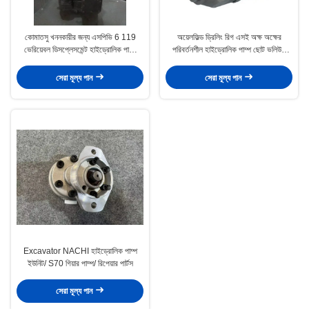
কোমাতসু খননকারীর জন্য এসপিভি 6 119
অয়েলফিল্ড ড্রিলিং রিগ এসই অক্ষ অক্ষের
ভেরিয়েবল ডিসপ্লেসমেন্ট হাইড্রোলিক পাম্প
পরিবর্তনশীল হাইড্রোলিক পাম্প ছোট ভলিউম
মেরামত করা হচ্ছে
A10VSO100
সেরা মূল্য পান
সেরা মূল্য পান
Excavator NACHI হাইড্রোলিক পাম্প
ইউনিট/ S70 গিয়ার পাম্প/ রিপেয়ার পার্টস
সেরা মূল্য পান