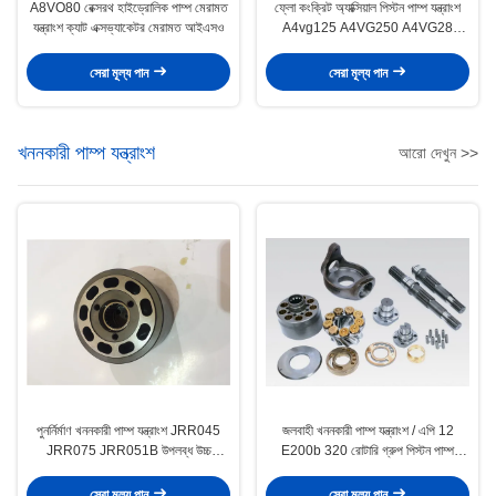
A8VO80 রেক্সরথ হাইড্রোলিক পাম্প মেরামত
ফ্লো কংক্রিট অ্যাক্সিয়াল পিস্টন পাম্প যন্ত্রাংশ
যন্ত্রাংশ ক্যাট এক্সভ্যাকেটর মেরামত আইএসও
A4vg125 A4VG250 A4VG28
উপলভ্য
সেরা মূল্য পান
সেরা মূল্য পান
খননকারী পাম্প যন্ত্রাংশ
আরো দেখুন >>
পুনর্নির্মাণ খননকারী পাম্প যন্ত্রাংশ JRR045
জলবাহী খননকারী পাম্প যন্ত্রাংশ / এপি 12
JRR075 JRR051B উপলব্ধ উচ্চ
E200b 320 রোটারি গ্রুপ পিস্টন পাম্প
কার্যকারিতা
যন্ত্রাংশ
সেরা মূল্য পান
সেরা মূল্য পান