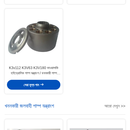
K3v112 K3V63 K3V180 কাওয়াসাকি
হাইড্রোলিক পাম্প যন্ত্রাংশ / খননকারী পাম্প
যন্ত্রাংশ
সেরা মূল্য পান
খননকারী জলবাহী পাম্প যন্ত্রাংশ
আরো দেখুন >>