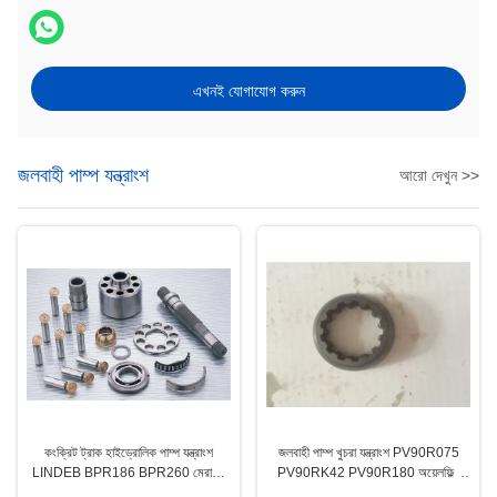
এখনই যোগাযোগ করুন
জলবাহী পাম্প যন্ত্রাংশ
আরো দেখুন >>
কংক্রিট ট্রাক হাইড্রোলিক পাম্প যন্ত্রাংশ
জলবাহী পাম্প খুচরা যন্ত্রাংশ PV90R075
LINDEB BPR186 BPR260 মেরামত
PV90RK42 PV90R180 অয়েলফিল্ড
কিট
তুরপুন রিগ সমর্থন