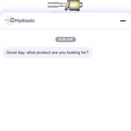
Hydraulic
সোশ্যাল মিডিয়া
8:59 AM
Good day, what product are you looking for?
দ্রুত যোগাযোগ
টেলিফোন:
86-139-12460468
ই-মেইল
admin@hlhydraulics.com
ঠিকানা:
ফুড়ং ইন্ডাস্ট্রিয়াল পার্ক, জিশান জেলা, উক্সি সিটি