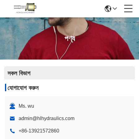
পণ্য
সকল বিভাগ
যোগাযোগ করুন
Ms. wu
admin@hlhydraulics.com
+86-13921572860