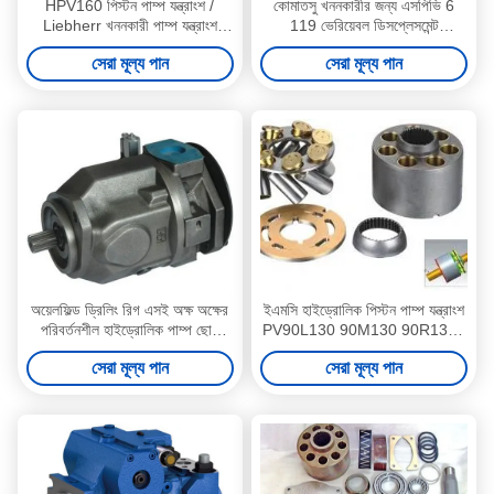
HPV160 পিস্টন পাম্প যন্ত্রাংশ /
কোমাতসু খননকারীর জন্য এসপিভি 6
Liebherr খননকারী পাম্প যন্ত্রাংশ
119 ভেরিয়েবল ডিসপ্লেসমেন্ট
Pc50 সুইং মোটর
হাইড্রোলিক পাম্প মেরামত করা হচ্ছে
সেরা মূল্য পান
সেরা মূল্য পান
অয়েলফিল্ড ড্রিলিং রিগ এসই অক্ষ অক্ষের
ইএমসি হাইড্রোলিক পিস্টন পাম্প যন্ত্রাংশ
পরিবর্তনশীল হাইড্রোলিক পাম্প ছোট
PV90L130 90M130 90R130 /
ভলিউম A10VSO100
খননকারী পাম্প যন্ত্রাংশ
সেরা মূল্য পান
সেরা মূল্য পান