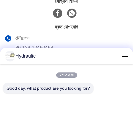
সোশ্যাল মিডিয়া
দ্রুত যোগাযোগ
টেলিফোন:
86-139-12460468
Hydraulic
ই-মেইল
admin@hlhydraulics.com
7:12 AM
ঠিকানা:
ফুড়ং ইন্ডাস্ট্রিয়াল পার্ক, জিশান জেলা, উক্সি সিটি
Good day, what product are you looking for?
গোপনীয়তা নীতি
|
সাইটম্যাপ
চীন ভাল মানের জলবাহী পাম্প যন্ত্রাংশ সরবরাহকারী. কপিরাইট © 2019-2026 HongLi
Hydraulic Pump Co.,LtD . সমস্ত অধিকার সংরক্ষিত.