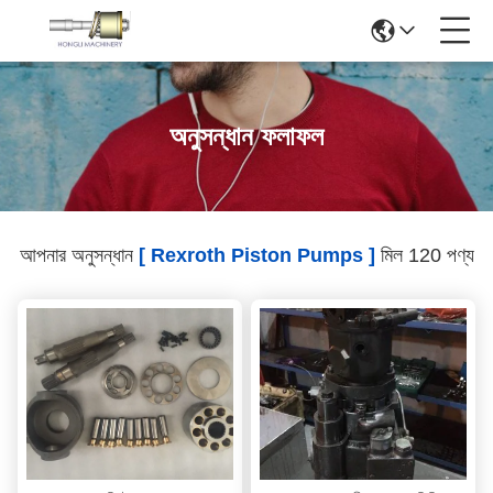
অনুসন্ধান ফলাফল
আপনার অনুসন্ধান
[ Rexroth Piston Pumps ]
মিল 120 পণ্য