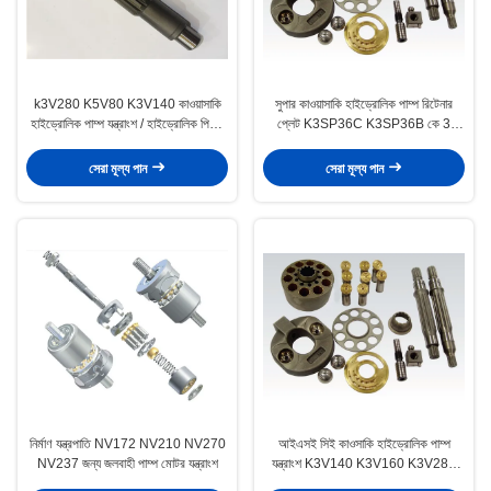
k3V280 K5V80 K3V140 কাওয়াসাকি
সুপার কাওয়াসাকি হাইড্রোলিক পাম্প রিটেনার
হাইড্রোলিক পাম্প যন্ত্রাংশ / হাইড্রোলিক পিস্টন
প্লেট K3SP36C K3SP36B কে 3
পাম্প যন্ত্রাংশ
এসভিডি 36 পাওয়া যায়
সেরা মূল্য পান
সেরা মূল্য পান
নির্মাণ যন্ত্রপাতি NV172 NV210 NV270
আইএসই সিই কাওসাকি হাইড্রোলিক পাম্প
NV237 জন্য জলবাহী পাম্প মোটর যন্ত্রাংশ
যন্ত্রাংশ K3V140 K3V160 K3V280
প্রতিস্থাপন