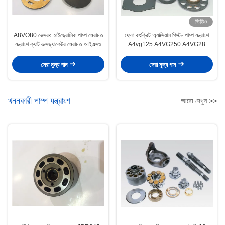
ভিডিও
A8VO80 রেক্সরথ হাইড্রোলিক পাম্প মেরামত
ফ্লো কংক্রিট অ্যাক্সিয়াল পিস্টন পাম্প যন্ত্রাংশ
যন্ত্রাংশ ক্যাট এক্সভ্যাকেটর মেরামত আইএসও
A4vg125 A4VG250 A4VG28
উপলভ্য
সেরা মূল্য পান
সেরা মূল্য পান
খননকারী পাম্প যন্ত্রাংশ
আরো দেখুন >>