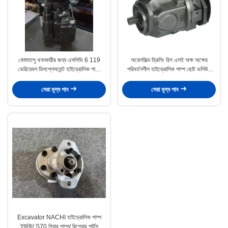
কোমাতসু খননকারীর জন্য এসপিভি 6 119
অয়েলফিল্ড ড্রিলিং রিগ এসই অক্ষ অক্ষের
ভেরিয়েবল ডিসপ্লেসমেন্ট হাইড্রোলিক পাম্প
পরিবর্তনশীল হাইড্রোলিক পাম্প ছোট ভলিউম
মেরামত করা হচ্ছে
A10VSO100
সেরা মূল্য পান
সেরা মূল্য পান
Excavator NACHI হাইড্রোলিক পাম্প
ইউনিট/ S70 গিয়ার পাম্প/ রিপেয়ার পার্টস