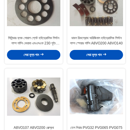
সিলিন্ডার ব্লক সোয়াশ প্লেট হাইড্রোলিক পিস্টন
ডাবল রিকস্রোথ অরিজিনাল হাইড্রোলিক পিস্টন
পাম্প পার্টস কেয়াবা এমএসএফ 230 সুইং
পাম্প স্পেয়ার পার্টস A8VO200 A8VO140
মোটরগুলির জন্য
সেরা মূল্য পান
সেরা মূল্য পান
A8VO107 A8VO200 রেক্স্রথ
তেল গিয়ার PVG32 PVG065 PVG075