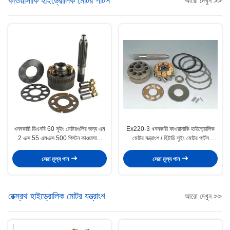
কাওয়াসাকি হাইড্রোলিক মোটর পার্টস
আরো দেখুন >>
খননকারী ডিএনবি 60 সুইং মোটরগুলির জন্য এম
Ex220-3 খননকারী কাওয়াসাকি হাইড্রোলিক
2 এক্স 55 এমএক্স 500 পিস্টন কাওয়াসাকি
মোটর যন্ত্রাংশ / হিটাচি সুইং মোটর পার্টস
হাইড্রোলিক মোটর পার্টস
Hpv091
সেরা মূল্য পান
সেরা মূল্য পান
রেক্স্রথ হাইড্রোলিক মোটর যন্ত্রাংশ
আরো দেখুন >>