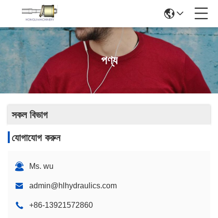
পণ্য
সকল বিভাগ
যোগাযোগ করুন
Ms. wu
admin@hlhydraulics.com
+86-13921572860